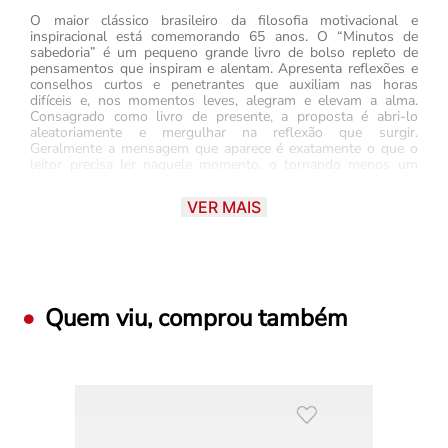
O maior clássico brasileiro da filosofia motivacional e
inspiracional está comemorando 65 anos. O “Minutos de
sabedoria” é um pequeno grande livro de bolso repleto de
pensamentos que inspiram e alentam. Apresenta reflexões e
conselhos curtos e penetrantes que auxiliam nas horas
difíceis e, nos momentos leves, alegram e elevam a alma.
Consagrado como livro de presente, a proposta é abri-lo
aleatoriamente e mergulhar na reflexão que surgir.
Geralmente a mensagem que aparece é exatamente o que o
leitor precisa ler naquele momento, o tornando menos um
objeto de leitura contínua e mais um companheiro do dia adia.
Para comemorar essa data tão especial, o livro de bolso mais
VER MAIS
vendido do país volta agora em quatro novas versões com
textos inéditos e capa para os jovens, para o público feminino,
para o público masculino, além da versão clássica com capa
lisa.
Quem viu, comprou também