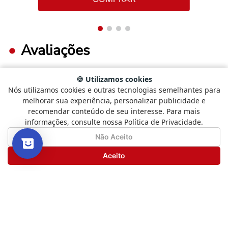
Avaliações
🍪 Utilizamos cookies
Nós utilizamos cookies e outras tecnologias semelhantes para
FAÇA LOGIN PARA ESCREVER UMA AVALIAÇÃO.
Selecione
Como está sendo sua experiência?
melhorar sua experiência, personalizar publicidade e
uma
recomendar conteúdo de seu interesse. Para mais
opção
informações, consulte nossa Política de Privacidade.
de
Mais recentes
Todos
1
Não Satisfeito
Satisfeito
Não Aceito
a
5
Seguinte
Aceito
,
Nenhuma avaliação
com
1
sendo
Não
Satisfeito
e
Novos livros, boas histórias