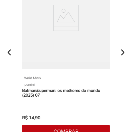
Waid Mark
panini
Batman/superman: os melhores do mundo
(2025) 07
R$
14
,
90
COMPRAR