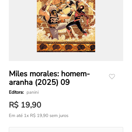
Miles morales: homem-
aranha (2025) 09
panini
R$
19
,
90
Em até
1
x
R$
19
,
90
sem juros