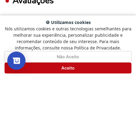
Avaliações
🍪 Utilizamos cookies
FAÇA LOGIN PARA ESCREVER UMA AVALIAÇÃO.
Nós utilizamos cookies e outras tecnologias semelhantes para
Selecione
Como está sendo sua experiência?
melhorar sua experiência, personalizar publicidade e
uma
recomendar conteúdo de seu interesse. Para mais
opção
informações, consulte nossa Política de Privacidade.
Mais recentes
Todos
de
1
Não Satisfeito
Satisfeito
Não Aceito
a
5
Seguinte
Aceito
Nenhuma avaliação
,
com
1
sendo
Não
Satisfeito
Novos livros, boas histórias
e
e promoções especiais
5
sendo
Tudo isso direto no seu e-mail.
Satisfeito