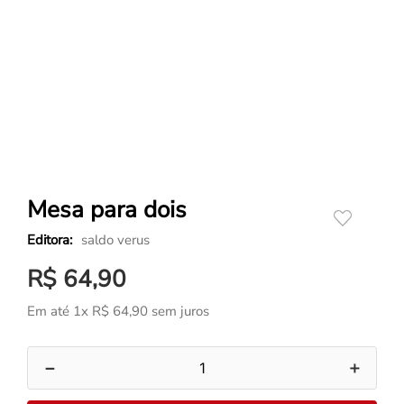
Mesa para dois
saldo verus
R$
64
,
90
Em até
1
x
R$
64
,
90
sem juros
－
＋