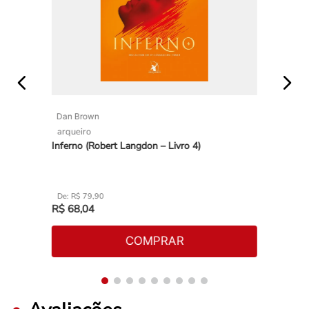
envolvente quanto as fofocas de escritório. Um retrato
provocante do mundo literário.” — Publishers Weekly
Dan Brown
arqueiro
Inferno (Robert Langdon – Livro 4)
R$
79
,
90
R$
68
,
04
COMPRAR