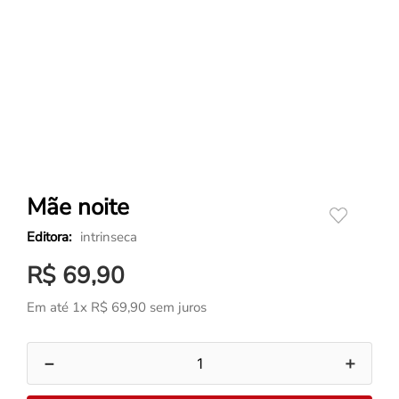
Mãe noite
intrinseca
R$
69
,
90
Em até
1
x
R$
69
,
90
sem juros
－
＋