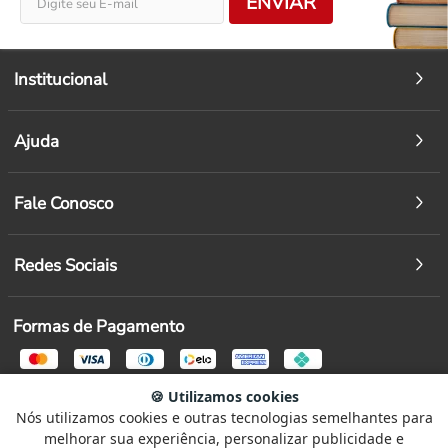
ENVIAR
Institucional
Ajuda
Fale Conosco
Redes Sociais
Formas de Pagamento
🍪 Utilizamos cookies
Segurança
Nós utilizamos cookies e outras tecnologias semelhantes para
Selecione
Como está sendo sua experiência?
melhorar sua experiência, personalizar publicidade e
uma