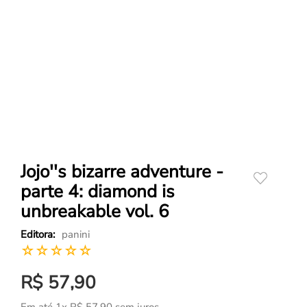
Jojo''s bizarre adventure -
parte 4: diamond is
unbreakable vol. 6
panini
☆
☆
☆
☆
☆
R$
57
,
90