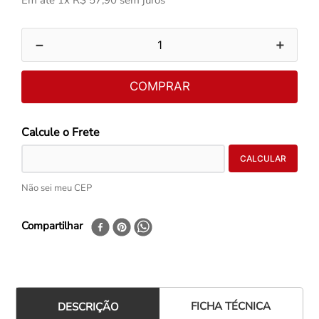
Em até
1
x
R$
57
,
90
sem juros
－
＋
COMPRAR
Não sei meu CEP
Compartilhar
FICHA TÉCNICA
DESCRIÇÃO