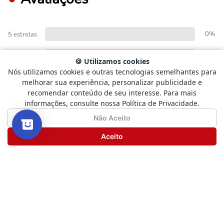
0%
5 estrelas
0%
4 estrelas
🍪 Utilizamos cookies
Nós utilizamos cookies e outras tecnologias semelhantes para
Selecione
Como está sendo sua experiência?
0%
3 estrelas
melhorar sua experiência, personalizar publicidade e
uma
recomendar conteúdo de seu interesse. Para mais
opção
0%
2 estrelas
informações, consulte nossa Política de Privacidade.
de
1
Não Satisfeito
Satisfeito
Não Aceito
0%
1 estrela
a
5
Seguinte
Aceito
,
com
FAÇA LOGIN PARA ESCREVER UMA AVALIAÇÃO.
1
sendo
Não
Satisfeito
e
Mais recentes
Todos
5
sendo