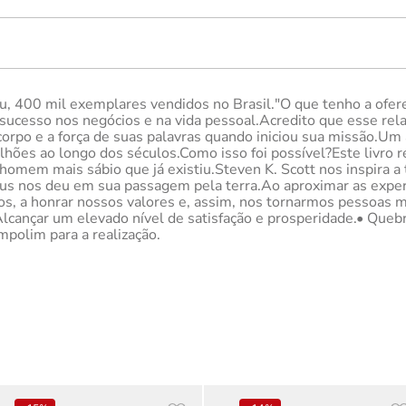
iu, 400 mil exemplares vendidos no Brasil."O que tenho a ofe
 sucesso nos negócios e na vida pessoal.Acredito que esse re
 corpo e a força de suas palavras quando iniciou sua missão.Um
ões ao longo dos séculos.Como isso foi possível?Este livro r
homem mais sábio que já existiu.Steven K. Scott nos inspira 
sus nos deu em sua passagem pela terra.Ao aproximar as exper
os, a honrar nossos valores e, assim, nos tornarmos pessoas 
lcançar um elevado nível de satisfação e prosperidade.• Quebr
mpolim para a realização.