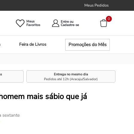
Meus Pedidos
0
Meus
Entre ou
Promoções do Mês
a
Feira de Livros
as
Entrega no mesmo dia
Pedidos até 12h (Aracaju/Salvador)
 homem mais sábio que já
a sextante
☆