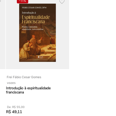
-
11%
Frei Fábio Cesar Gomes
vozes
Introdução à espiritualidade
franciscana
R$
55
,
00
R$
49
,
11