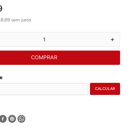
9
48
,
89
sem juros
＋
COMPRAR