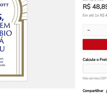
R$
48
,
8
Em até
1
x
R$
－
Não sei meu CEP
Compartilhar