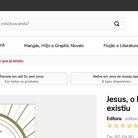
 está buscando?
nil
Mangás, HQs e Graphic Novels
Ficção e Literatur
que já existiu
Parcele em até 5x sem juros
Retire em uma de nossas loj
Em todos os produtos
6 lojas disponíveis
Jesus, o
existiu
editor
☆
☆
☆
☆
R$
54
,
90