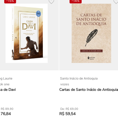
-
15%
-
14%
g Laurie
Santo Inácio de Antioquia
ok one
vozes
a de Davi
Cartas de Santo Inácio de Antioquia
R$
89
,
90
R$
69
,
00
76
,
84
R$
59
,
54