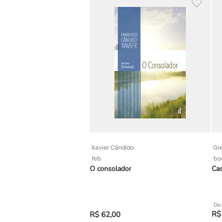
Xavier Cândido
Gre
feb
bo
O consolador
Cas
R$
R$
62
,
00