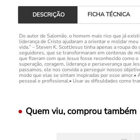
FICHA TÉCNICA
DESCRIÇÃO
Do autor de Salomão, o homem mais rico que já exist
liderança de Cristo ajudaram a orientar e moldar meu
vida.” – Steven K. ScottJesus tinha apenas a roupa do
seguidores, que se transformaram em centenas de milh
que fizeram com que Jesus fosse reconhecido como o 
superação, coragem, liderança e perseverança que Je
passamos, ele nos convida a perseguir nossos objetiv
modo que elas se sintam inspiradas por esse amor.• A
pessoal e profissional.• Usar as dificuldades como tra
Quem viu, comprou também