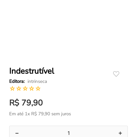
Indestrutível
intrinseca
☆
☆
☆
☆
☆
R$
79
,
90
Em até
1
x
R$
79
,
90
sem juros
－
＋