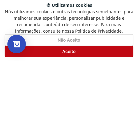
🍪 Utilizamos cookies
Nós utilizamos cookies e outras tecnologias semelhantes para
Selecione
Como está sendo sua experiência?
melhorar sua experiência, personalizar publicidade e
uma
recomendar conteúdo de seu interesse. Para mais
opção
informações, consulte nossa Política de Privacidade.
de
1
Não Satisfeito
Satisfeito
Não Aceito
a
5
Seguinte
Aceito
,
com
1
sendo
Não
Satisfeito
e
inverso editora
5
10 passos para um sorriso nota 10
sendo
Satisfeito
R$
58
,
00