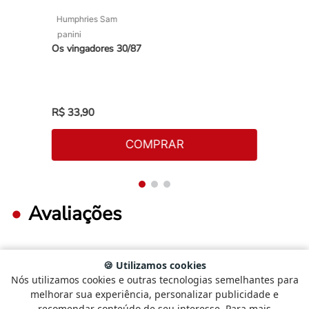
Humphries Sam
panini
Os vingadores 30/87
R$
33
,
90
COMPRAR
Avaliações
🍪 Utilizamos cookies
FAÇA LOGIN PARA ESCREVER UMA AVALIAÇÃO.
Nós utilizamos cookies e outras tecnologias semelhantes para
Selecione
Como está sendo sua experiência?
melhorar sua experiência, personalizar publicidade e
uma
recomendar conteúdo de seu interesse. Para mais