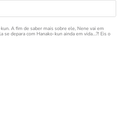
kun. A fim de saber mais sobre ele, Nene vai em
la se depara com Hanako-kun ainda em vida...?! Eis o