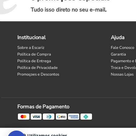
Tudo isso direto no seu e-mail.
Institucional
Ajuda
Sobre a Escariz
Fale Conosco
Política de Compra
Garantia
Política de Entrega
Pagamento e 
Política de Privacidade
Troca e Devol
Promoçoes e Descontos
Nossas Lojas
Selecione
Como está sendo sua experiência?
uma
opção
de
1
Formas de Pagamento
Não Satisfeito
Satisfeito
a
5
Seguinte
,
com
1
🍪 Utilizamos cookies