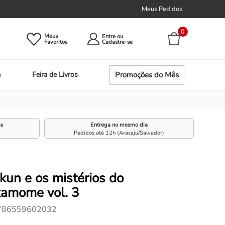
Meus Pedidos
0
Meus
Entre ou
Promoções do Mês
a
Feira de Livros
as
Entrega no mesmo dia
Pedidos até 12h (Aracaju/Salvador)
un e os mistérios do
kamome vol. 3
786559602032