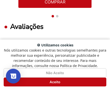
COMPRAR
Avaliações
🍪 Utilizamos cookies
FAÇA LOGIN PARA ESCREVER UMA AVALIAÇÃO.
Nós utilizamos cookies e outras tecnologias semelhantes para
Selecione
Como está sendo sua experiência?
melhorar sua experiência, personalizar publicidade e
uma
recomendar conteúdo de seu interesse. Para mais
opção
Mais recentes
Todos
informações, consulte nossa Política de Privacidade.
de
1
Não Satisfeito
Satisfeito
Não Aceito
a
5
Carregando avaliações…
Seguinte
Aceito
,
com
Novos livros, boas histórias
1
e promoções especiais
sendo
Não
Tudo isso direto no seu e-mail.
Satisfeito