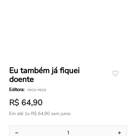
Eu também já fiquei
doente
reco-reco
R$
64
,
90
Em até
1
x
R$
64
,
90
sem juros
－
＋