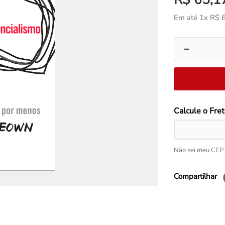
Em até
1
x
R$
－
Não sei meu CEP
Compartilhar