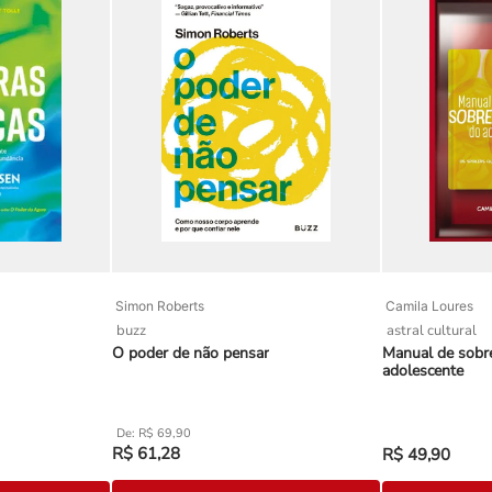
Simon Roberts
Camila Loures
buzz
astral cultural
O poder de não pensar
Manual de sobre
adolescente
R$
69
,
90
R$
61
,
28
R$
49
,
90