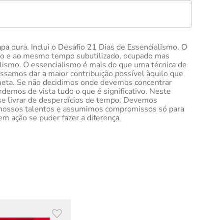
 dura. Inclui o Desafio 21 Dias de Essencialismo. O
gado e ao mesmo tempo subutilizado, ocupado mas
alismo. O essencialismo é mais do que uma técnica de
ossamos dar a maior contribuição possível àquilo que
meta. Se não decidimos onde devemos concentrar
rdemos de vista tudo o que é significativo. Neste
e se livrar de desperdícios de tempo. Devemos
am nossos talentos e assumimos compromissos só para
em ação se puder fazer a diferença