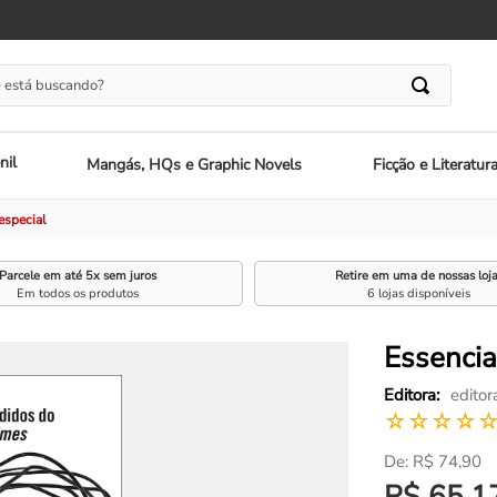
 está buscando?
nil
Mangás, HQs e Graphic Novels
Ficção e Literatur
especial
Parcele em até 5x sem juros
Retire em uma de nossas loj
Em todos os produtos
6 lojas disponíveis
Essencia
editor
☆
☆
☆
☆
R$
74
,
90
R$
65
,
1