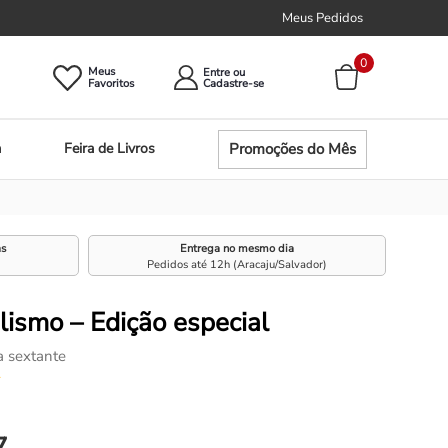
Meus Pedidos
0
Meus
Entre ou
Promoções do Mês
a
Feira de Livros
as
Entrega no mesmo dia
Pedidos até 12h (Aracaju/Salvador)
lismo – Edição especial
a sextante
☆
7