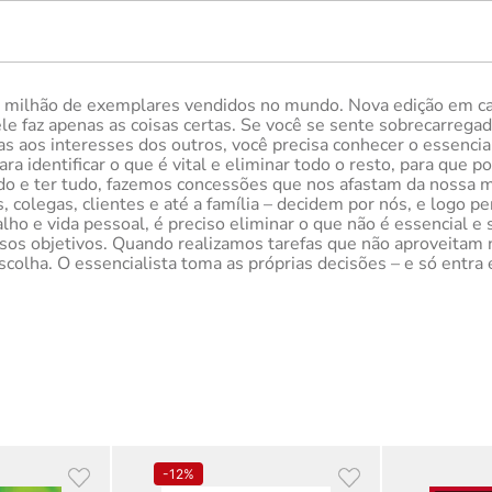
 milhão de exemplares vendidos no mundo. Nova edição em capa
ele faz apenas as coisas certas. Se você se sente sobrecarre
as aos interesses dos outros, você precisa conhecer o essenci
 identificar o que é vital e eliminar todo o resto, para que p
do e ter tudo, fazemos concessões que nos afastam da nossa 
 colegas, clientes e até a família – decidem por nós, e logo pe
lho e vida pessoal, é preciso eliminar o que não é essencial 
nossos objetivos. Quando realizamos tarefas que não aproveit
olha. O essencialista toma as próprias decisões – e só entra 
-
12%