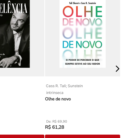
Cass R. Tali; Sunstein
Kathleen
intrinseca
buzz
Olhe de novo
Nem tudo
R$
69
,
90
R$
64
R$
61
,
28
R$
57
,
0