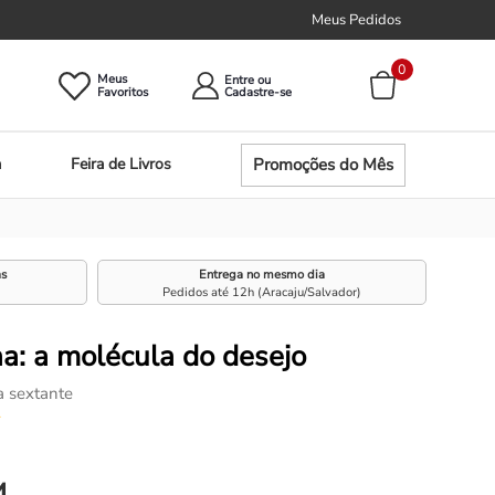
Meus Pedidos
0
Meus
Entre ou
Promoções do Mês
a
Feira de Livros
as
Entrega no mesmo dia
Pedidos até 12h (Aracaju/Salvador)
: a molécula do desejo
a sextante
☆
4