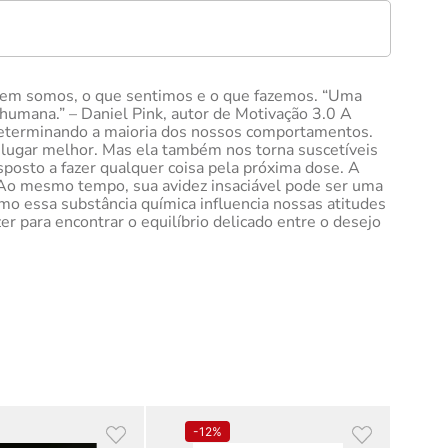
 quem somos, o que sentimos e o que fazemos. “Uma
 humana.” – Daniel Pink, autor de Motivação 3.0 A
 determinando a maioria dos nossos comportamentos.
 lugar melhor. Mas ela também nos torna suscetíveis
sposto a fazer qualquer coisa pela próxima dose. A
 Ao mesmo tempo, sua avidez insaciável pode ser uma
mo essa substância química influencia nossas atitudes
zer para encontrar o equilíbrio delicado entre o desejo
-
12%