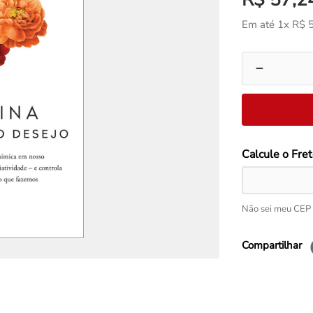
Em até
1
x
R$
－
Não sei meu CEP
Compartilhar