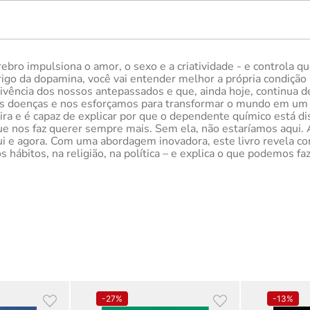
bro impulsiona o amor, o sexo e a criatividade - e controla
erigo da dopamina, você vai entender melhor a própria condição
ivência dos nossos antepassados e que, ainda hoje, continua
ias doenças e nos esforçamos para transformar o mundo em um
ra e é capaz de explicar por que o dependente químico está di
ue nos faz querer sempre mais. Sem ela, não estaríamos aqui.
ui e agora. Com uma abordagem inovadora, este livro revela co
 hábitos, na religião, na política – e explica o que podemos fa
-
27%
-
13%