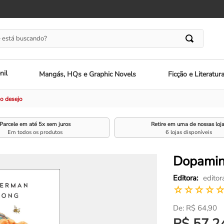
 está buscando?
nil
Mangás, HQs e Graphic Novels
Ficção e Literatur
o desejo
Parcele em até 5x sem juros
Retire em uma de nossas loj
Em todos os produtos
6 lojas disponíveis
Dopamina
editor
☆
☆
☆
☆
R$
64
,
90
R$
57
,
2