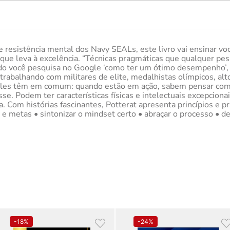
e resistência mental dos Navy SEALs, este livro vai ensinar 
ue leva à excelência. “Técnicas pragmáticas que qualquer pesso
ndo você pesquisa no Google ‘como ter um ótimo desempenho’, es
abalhando com militares de elite, medalhistas olímpicos, alto
s eles têm em comum: quando estão em ação, sabem pensar com 
. Podem ter características físicas e intelectuais excepcionai
 Com histórias fascinantes, Potterat apresenta princípios e p
e metas • sintonizar o mindset certo • abraçar o processo • de
-
18%
-
24%