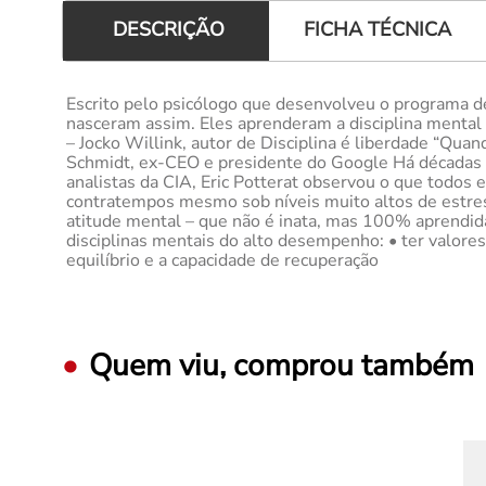
FICHA TÉCNICA
DESCRIÇÃO
Escrito pelo psicólogo que desenvolveu o programa d
nasceram assim. Eles aprenderam a disciplina mental q
– Jocko Willink, autor de Disciplina é liberdade “Qua
Schmidt, ex-CEO e presidente do Google Há décadas tr
analistas da CIA, Eric Potterat observou o que todo
contratempos mesmo sob níveis muito altos de estresse
atitude mental – que não é inata, mas 100% aprendida.
disciplinas mentais do alto desempenho: • ter valores 
equilíbrio e a capacidade de recuperação
Quem viu, comprou também