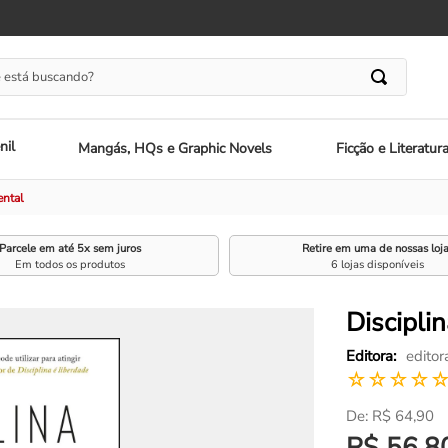
 está buscando?
nil
Mangás, HQs e Graphic Novels
Ficção e Literatur
ental
Parcele em até 5x sem juros
Retire em uma de nossas loj
Em todos os produtos
6 lojas disponíveis
Discipli
editor
☆
☆
☆
☆
R$
64
,
90
R$
56
,
8