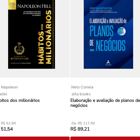
l Napoleon
Neto Correia
tadel
alta books
itos dos milionários
Elaboração e avaliação de planos de
negócios
R$
62
,
90
R$
117
,
90
51
,
54
R$
89
,
21