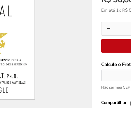
Em até
1
x
R$
－
Não sei meu CEP
Compartilhar