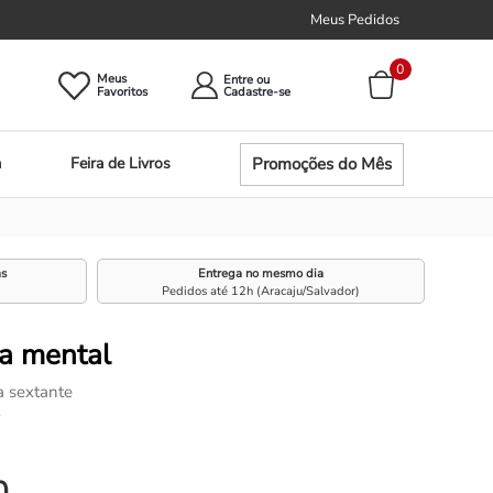
Meus Pedidos
0
Meus
Entre ou
Promoções do Mês
a
Feira de Livros
as
Entrega no mesmo dia
Pedidos até 12h (Aracaju/Salvador)
na mental
a sextante
☆
0