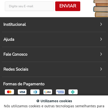
ENVIAR
Institucional
Ajuda
Fale Conosco
Redes Sociais
Formas de Pagamento
🍪 Utilizamos cookies
Segurança
Nós utilizamos cookies e outras tecnologias semelhantes para
Selecione