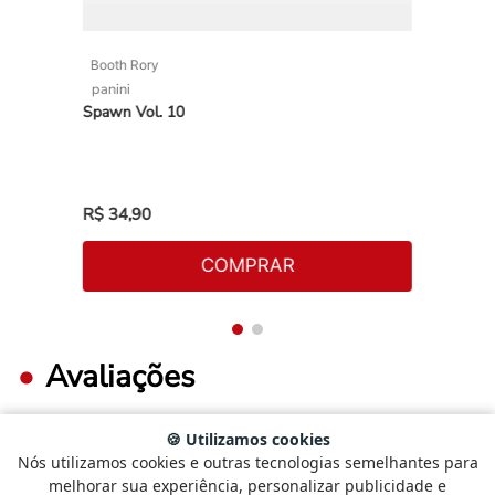
Booth Rory
panini
Spawn Vol. 10
R$
34
,
90
COMPRAR
Avaliações
🍪 Utilizamos cookies
Nós utilizamos cookies e outras tecnologias semelhantes para
FAÇA LOGIN PARA ESCREVER UMA AVALIAÇÃO.
Selecione
Como está sendo sua experiência?
melhorar sua experiência, personalizar publicidade e
uma