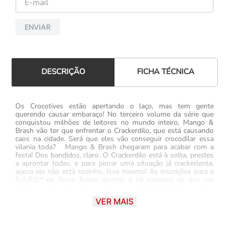
ENVIAR
FICHA TÉCNICA
DESCRIÇÃO
Os Crocotives estão apertando o laço, mas tem gente
querendo causar embaraço! No terceiro volume da série que
conquistou milhões de leitores no mundo inteiro, Mango &
Brash vão ter que enfrentar o Crackerdilo, que está causando
caos na cidade. Será que eles vão conseguir crocodilar essa
vilania toda? Mango & Brash chegaram para acabar com a
festa! Dos bandidos, claro. O Crackerdilo está à solta, prestes
a aprontar todas, e para piorar uma situação já crackerlenta,
agora ele não está sozinho. Isso mesmo! As inscrições para a
R.A.B.O.* de Terno foram abertas e há rumores de que um
covil secreto dos vilões está em construção!** Mas calma,
nada de pânico. Os Crocotives estão na cola e prontos para
VER MAIS
dar um fim aos planos malignos de qualquer criminoso.
Chegou a hora do embate e de dar um fim em quem está
FORA DE CONTROLE. *Repressão Absoluta dos
Bonzinhos Otários. ** A Galera Junior gostaria de deixar claro