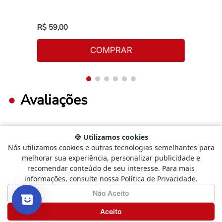
R$
59
,
00
COMPRAR
Avaliações
🍪 Utilizamos cookies
FAÇA LOGIN PARA ESCREVER UMA AVALIAÇÃO.
Nós utilizamos cookies e outras tecnologias semelhantes para
Selecione
Como está sendo sua experiência?
melhorar sua experiência, personalizar publicidade e
uma
recomendar conteúdo de seu interesse. Para mais
opção
Mais recentes
Todos
informações, consulte nossa Política de Privacidade.
de
1
Não Satisfeito
Satisfeito
Não Aceito
a
5
Carregando avaliações…
Seguinte
Aceito
,