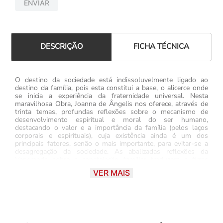
ENVIAR
FICHA TÉCNICA
DESCRIÇÃO
O destino da sociedade está indissoluvelmente ligado ao
destino da família, pois esta constitui a base, o alicerce onde
se inicia a experiência da fraternidade universal. Nesta
maravilhosa Obra, Joanna de Ângelis nos oferece, através de
trinta temas, profundas reflexões sobre o mecanismo de
desenvolvimento espiritual e moral do ser humano,
destacando o valor e a importância da família (pelos laços
corporais e espirituais), cuja existência ainda é um dos
principais fatores, senão o mais importante, para evitar-se a
desagregação da sociedade. As abalizadas reflexões da
Veneranda sobre a constelação familiar traduzem a firme
posição do Espiritismo em relação a este tema,
VER MAIS
lamentavelmente tão preterido no caótico mundo moderno,
daí resultando oegoísmo e a violência, cujos índices nos
deixam perplexos e impotentes.