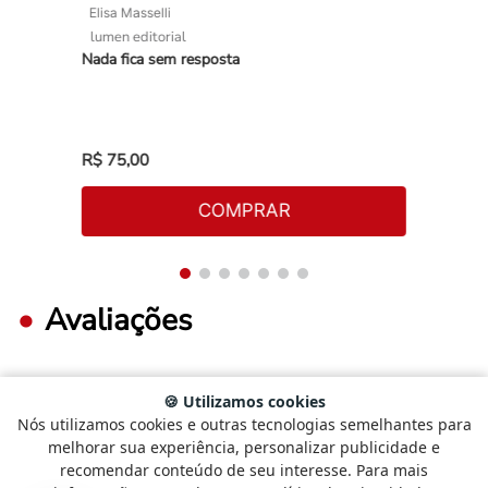
Elisa Masselli
lumen editorial
Nada fica sem resposta
R$
75
,
00
COMPRAR
Avaliações
🍪 Utilizamos cookies
FAÇA LOGIN PARA ESCREVER UMA AVALIAÇÃO.
Nós utilizamos cookies e outras tecnologias semelhantes para
Selecione
Como está sendo sua experiência?
melhorar sua experiência, personalizar publicidade e
uma
recomendar conteúdo de seu interesse. Para mais
opção