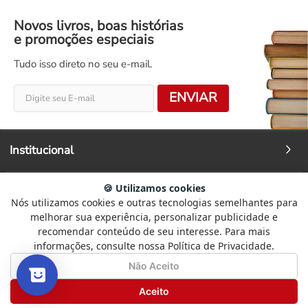
Novos livros, boas histórias
e promoções especiais
Tudo isso direto no seu e-mail.
ENVIAR
Institucional
🍪 Utilizamos cookies
Ajuda
Nós utilizamos cookies e outras tecnologias semelhantes para
Selecione
Como está sendo sua experiência?
melhorar sua experiência, personalizar publicidade e
uma
recomendar conteúdo de seu interesse. Para mais
Fale Conosco
opção
informações, consulte nossa Política de Privacidade.
de
1
Não Satisfeito
Satisfeito
Não Aceito
a
Redes Sociais
5
Seguinte
Aceito
,