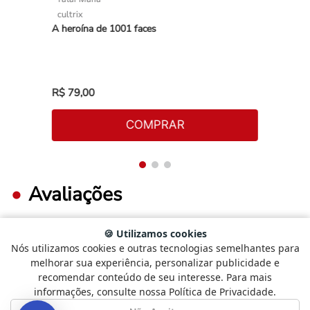
cultrix
A heroína de 1001 faces
R$
79
,
00
COMPRAR
Avaliações
🍪 Utilizamos cookies
Nós utilizamos cookies e outras tecnologias semelhantes para
FAÇA LOGIN PARA ESCREVER UMA AVALIAÇÃO.
Selecione
Como está sendo sua experiência?
melhorar sua experiência, personalizar publicidade e
uma
recomendar conteúdo de seu interesse. Para mais
opção
informações, consulte nossa Política de Privacidade.
de
Mais recentes
Todos
1
Não Satisfeito
Satisfeito