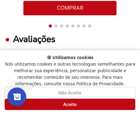
sóbrio.
COMPRAR
Avaliações
🍪 Utilizamos cookies
Nós utilizamos cookies e outras tecnologias semelhantes para
FAÇA LOGIN PARA ESCREVER UMA AVALIAÇÃO.
Selecione
Como está sendo sua experiência?
melhorar sua experiência, personalizar publicidade e
uma
recomendar conteúdo de seu interesse. Para mais
opção
informações, consulte nossa Política de Privacidade.
de
Mais recentes
Todos
1
Não Satisfeito
Satisfeito
Não Aceito
a
5
Seguinte
Aceito
,
Nenhuma avaliação
com
1
sendo
Não
Satisfeito