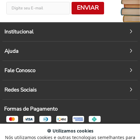
ENVIAR
Institucional
Ajuda
Fale Conosco
Redes Sociais
Formas de Pagamento
🍪 Utilizamos cookies
Segurança
Nós utilizamos cookies e outras tecnologias semelhantes para
Selecione