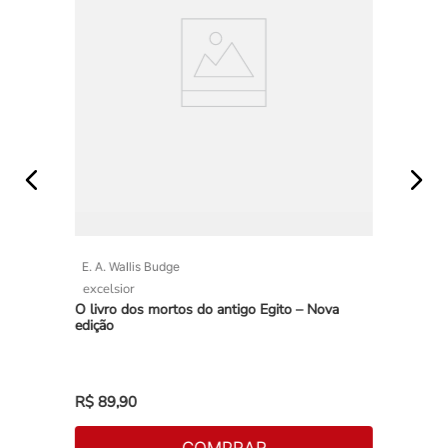
E. A. Wallis Budge
excelsior
O livro dos mortos do antigo Egito – Nova
edição
R$
89
,
90