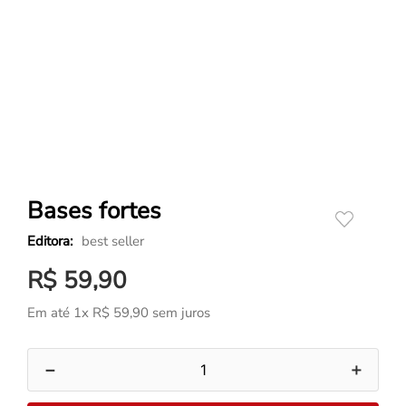
Bases fortes
best seller
R$
59
,
90
Em até
1
x
R$
59
,
90
sem juros
－
＋