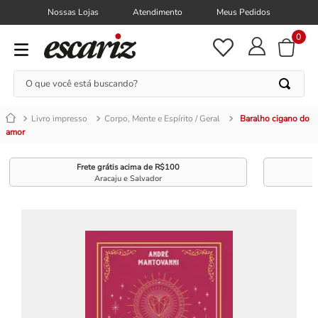
Nossas Lojas
Atendimento
Meus Pedidos
0
O que você está buscando?
Livro impresso
Corpo, Mente e Espírito / Geral
Baralho cigano do
amor
Frete grátis acima de R$100
Aracaju e Salvador