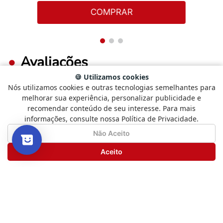
COMPRAR
Avaliações
🍪 Utilizamos cookies
Nós utilizamos cookies e outras tecnologias semelhantes para
Selecione
Como está sendo sua experiência?
0%
melhorar sua experiência, personalizar publicidade e
5 estrelas
uma
recomendar conteúdo de seu interesse. Para mais
opção
informações, consulte nossa Política de Privacidade.
0%
de
4 estrelas
1
Não Satisfeito
Satisfeito
Não Aceito
a
0%
3 estrelas
5
Seguinte
Aceito
,
0%
2 estrelas
com
1
0%
1 estrela
sendo
Não
Satisfeito
e
FAÇA LOGIN PARA ESCREVER UMA AVALIAÇÃO.