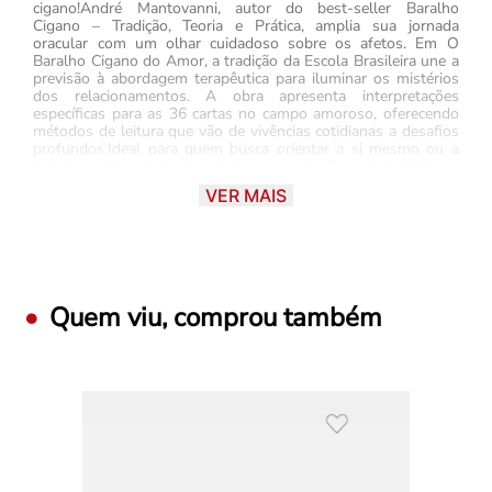
cigano!André Mantovanni, autor do best-seller Baralho
Cigano – Tradição, Teoria e Prática, amplia sua jornada
oracular com um olhar cuidadoso sobre os afetos. Em O
Baralho Cigano do Amor, a tradição da Escola Brasileira une a
previsão à abordagem terapêutica para iluminar os mistérios
dos relacionamentos. A obra apresenta interpretações
específicas para as 36 cartas no campo amoroso, oferecendo
métodos de leitura que vão de vivências cotidianas a desafios
profundos.Ideal para quem busca orientar a si mesmo ou a
terceiros em momentos decisivos, este livro transforma a
cartomancia em uma ponte ética de reflexão e
VER MAIS
autoconhecimento. Interprete sinais, entenda a complexidade
dos sentimentos e encontre clareza em questões sentimentais
com um trabalho sensível e estruturado, pautado pela
responsabilidade e pelo respeito à história de cada um.
Quem viu, comprou também