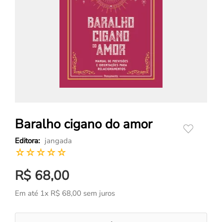
Baralho cigano do amor
jangada
☆
☆
☆
☆
☆
R$
68
,
00
Em até
1
x
R$
68
,
00
sem juros