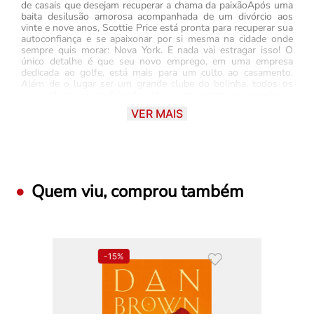
de casais que desejam recuperar a chama da paixãoApós uma
baita desilusão amorosa acompanhada de um divórcio aos
vinte e nove anos, Scottie Price está pronta para recuperar sua
autoconfiança e se apaixonar por si mesma na cidade onde
sempre quis morar: Nova York. E nada vai estragar isso! O
único detalhe é que seu novo emprego, em uma empresa
dedicada ao golfe, está mais para um culto ao casamento.
Além de o lugar ser um grande clube do bolinha, todos os
seus colegas vivem falando sobre como amam ser casados, o
que deixa Scottie com dificuldade de se enturmar.Quando o
VER MAIS
assunto “programas de casal” surge em meio a uma reunião,
ela acaba inventando que está passando por problemas
conjugais. O que não esperava, no entanto, era que sua chefe
indicaria o próprio marido para ser seu terapeuta matrimonial.
De mãos atadas, Scottie aceita ir à sessão na manhã seguinte,
mesmo tendo menos de 24 horas para arranjar um marido de
mentira.É então que entra em cena Wilder Wells, um
Quem viu, comprou também
milionário entediado que por acaso é irmão do melhor amigo
de Scottie. Suas obsessões do momento são aulas de
improvisação e dizer “sim” para tudo, então é claro que ele
não ia deixar essa oportunidade passar. Mas o tiro sai pela
culatra quando Wilder os inscreve num acampamento de
casais com todos os colegas de trabalho de Scottie.Agora
-
15%
eles só precisam fingir que não são completos estranhos por
oito dias — e torcer para que a química inesperada que estão
sentindo ajude nesse plano que tem tudo pra dar errado.