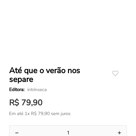
Até que o verão nos
separe
intrinseca
R$
79
,
90
Em até
1
x
R$
79
,
90
sem juros
－
＋