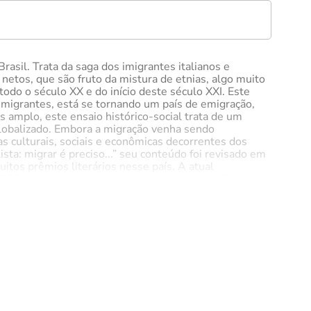
rasil. Trata da saga dos imigrantes italianos e
netos, que são fruto da mistura de etnias, algo muito
todo o século XX e do início deste século XXI. Este
imigrantes, está se tornando um país de emigração,
amplo, este ensaio histórico-social trata de um
globalizado. Embora a migração venha sendo
 culturais, sociais e econômicas decorrentes dos
ta: migrar é preciso...” seu conteúdo foi revisado em
uitos prêmios literários nesse país. A atual
 2022, pois muitas coisas aconteceram na família e no
tre em Geogra¬ a pela Universidade de São Paulo
uldade de Sociologia e Ciência Política da
do emigrado com sua família para o Brasil, com a
de imigrantes japoneses, com quem tem 4 filhos.
 planejamento e de meio ambiente do Governo do Estado
 obra literária é o livro infantil denominado “O
 meu quintal” (Scortecci Editora, São Paulo/2021).
e foi posteriormente editado em língua italiana com o
iterários na Itália. Esse livro, após a atualização das
a saga migratória”. Atualmente, é escritora e