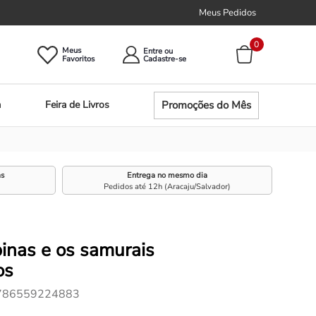
Meus Pedidos
0
Meus
Entre ou
Promoções do Mês
a
Feira de Livros
as
Entrega no mesmo dia
Pedidos até 12h (Aracaju/Salvador)
inas e os samurais
os
786559224883