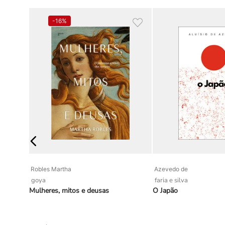
trabalha como consultora jurídica nas áreas de meio a
Montebelluna/Vêneto.
-
16%
Robles Martha
Azevedo de
goya
faria e silva
Mulheres, mitos e deusas
O Japão