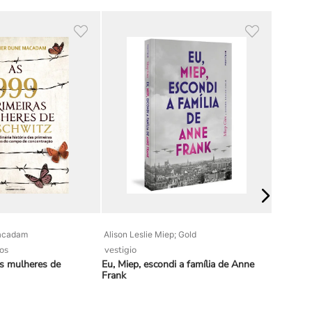
l, em Cotia/São Paulo, e na Itália, em
acadam
Alison Leslie Miep; Gold
John Lin
ros
vestigio
vozes
as mulheres de
Eu, Miep, escondi a família de Anne
O livro d
Frank