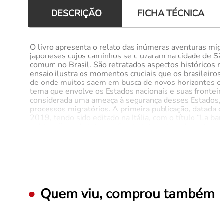
FICHA TÉCNICA
DESCRIÇÃO
O livro apresenta o relato das inúmeras aventuras migr
japoneses cujos caminhos se cruzaram na cidade de Sã
comum no Brasil. São retratados aspectos históricos re
ensaio ilustra os momentos cruciais que os brasileir
de onde muitos saem em busca de novos horizontes e 
tema que envolve os Estados nacionais e suas fronte
considerada uma ameaça à segurança desses Estados, 
processos migratórios. A primeira publicação, datada 
2019, tendo sido editado na Itália, com o título “La b
publicação, pela Literare Books International, conta c
mundo, desde que este ensaio histórico-social foi ed
(USP) é Bacharel em Direito pela Universidade Federa
Universidade Complutense de Madri (UCM). Nasceu na c
idade de dois anos. Tem cidadanias brasileira e ital
Viveu na Bahia por 38 anos, fazendo carreira no func
da Bahia. Com o nascimento de seus cinco netos, o des
amiguinho inesperado” (Reino Editorial, São Paulo/201
Quem viu, comprou também
Em 2018, publicou “Os samurais alagoanos e a bambina 
nome “La bambina e i samurai brasiliani: una saga migra
informações, é republicado pela Literare Books Inter