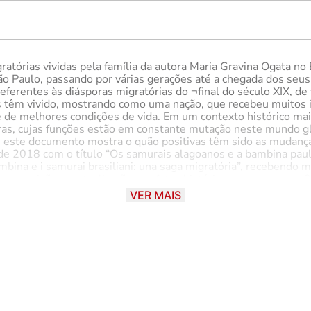
atórias vividas pela família da autora Maria Gravina Ogata no B
o Paulo, passando por várias gerações até a chegada dos seus 
ferentes às diásporas migratórias do ¬final do século XIX, de 
os têm vivido, mostrando como uma nação, que recebeu muitos 
de melhores condições de vida. Em um contexto histórico mais 
iras, cujas funções estão em constante mutação neste mundo 
este documento mostra o quão positivas têm sido as mudanças
de 2018 com o título “Os samurais alagoanos e a bambina paulis
ambina e i samurai brasiliani: una saga migratória”, recebendo m
om a revisão e a atualização dos fatos históricos para o ano de
itado pela primeira vez Maria Gravina Ogata – Geógrafa e Mes
VER MAIS
l da Bahia (UFBA) e Doutora em Administração Pública pela Fac
idade de Polignano a Mare, na Itália, na região da Puglia, ten
iana. Maria Gravina se casou com Takayoshi Ogata, descendente 
ionalismo público, ocupando vários cargos nas secretarias de
ejo de escrever tornou-se cada vez mais presente. Sua primeira
6). Seu segundo livro infantil se chama “O sumiço dos ovos do
paulista: migrar é preciso” (Scortecci Editora, São Paulo), qu
toria” (Edizione Il Viandanti, 2019), recebendo muitos prêmios l
national com o nome “As bambinas e os samurais brasileiros: um