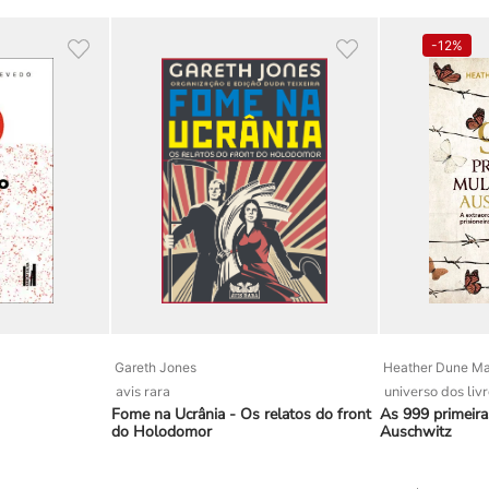
mbiente e recursos hídricos. Maria Gravina Ogata mora no Brasi
-
12%
Gareth Jones
Heather Dune M
avis rara
universo dos liv
Fome na Ucrânia - Os relatos do front
As 999 primeir
do Holodomor
Auschwitz