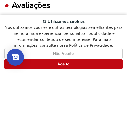
Avaliações
🍪 Utilizamos cookies
Nós utilizamos cookies e outras tecnologias semelhantes para
FAÇA LOGIN PARA ESCREVER UMA AVALIAÇÃO.
Selecione
Como está sendo sua experiência?
melhorar sua experiência, personalizar publicidade e
uma
recomendar conteúdo de seu interesse. Para mais
opção
informações, consulte nossa Política de Privacidade.
de
Mais recentes
Todos
1
Não Satisfeito
Satisfeito
Não Aceito
a
5
Seguinte
Aceito
Carregando avaliações…
,
com
1
Novos livros, boas histórias
sendo
e promoções especiais
Não
Satisfeito
Tudo isso direto no seu e-mail.
e
5
ENVIAR
sendo
Satisfeito