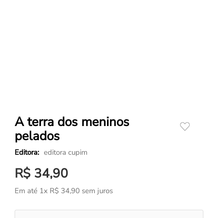
A terra dos meninos
pelados
editora cupim
R$
34
,
90
Em até
1
x
R$
34
,
90
sem juros