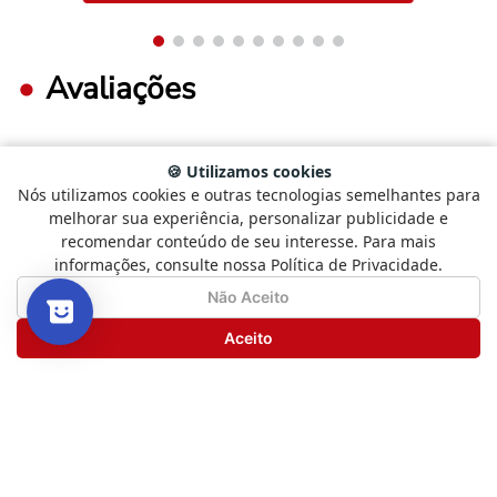
Avaliações
🍪 Utilizamos cookies
FAÇA LOGIN PARA ESCREVER UMA AVALIAÇÃO.
Nós utilizamos cookies e outras tecnologias semelhantes para
Selecione
Como está sendo sua experiência?
melhorar sua experiência, personalizar publicidade e
uma
recomendar conteúdo de seu interesse. Para mais
opção
Mais recentes
Todos
informações, consulte nossa Política de Privacidade.
de
1
Não Satisfeito
Satisfeito
Não Aceito
a
5
Carregando avaliações…
Seguinte
Aceito
,
com
Novos livros, boas histórias
1
e promoções especiais
sendo
Não
Tudo isso direto no seu e-mail.
Satisfeito
e