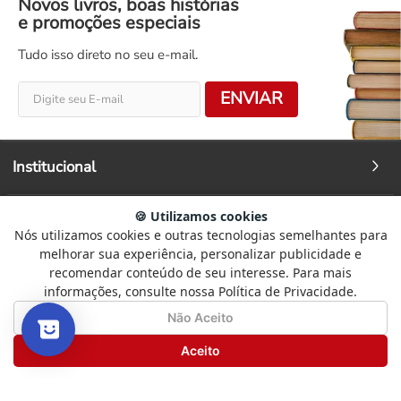
Novos livros, boas histórias
e promoções especiais
Tudo isso direto no seu e-mail.
ENVIAR
Institucional
🍪 Utilizamos cookies
Ajuda
Nós utilizamos cookies e outras tecnologias semelhantes para
Selecione
Como está sendo sua experiência?
melhorar sua experiência, personalizar publicidade e
uma
recomendar conteúdo de seu interesse. Para mais
Fale Conosco
opção
informações, consulte nossa Política de Privacidade.
de
1
Não Satisfeito
Satisfeito
Não Aceito
a
Redes Sociais
5
Seguinte
Aceito
,
com
Formas de Pagamento
1