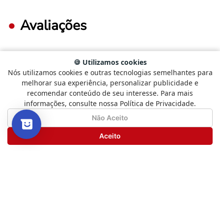
Avaliações
🍪 Utilizamos cookies
FAÇA LOGIN PARA ESCREVER UMA AVALIAÇÃO.
Nós utilizamos cookies e outras tecnologias semelhantes para
Selecione
Como está sendo sua experiência?
melhorar sua experiência, personalizar publicidade e
uma
recomendar conteúdo de seu interesse. Para mais
opção
Mais recentes
Todos
informações, consulte nossa Política de Privacidade.
de
1
Não Satisfeito
Satisfeito
Não Aceito
a
5
Seguinte
Aceito
Nenhuma avaliação
,
com
1
sendo
Não
Satisfeito
Novos livros, boas histórias
e
e promoções especiais
5
sendo