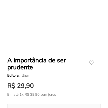
A importância de ser
prudente
l&pm
R$
29
,
90
Em até
1
x
R$
29
,
90
sem juros