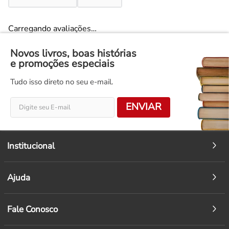
Cristiane Sobral
malê
O tapete voador
R$
42
,
00
COMPRAR