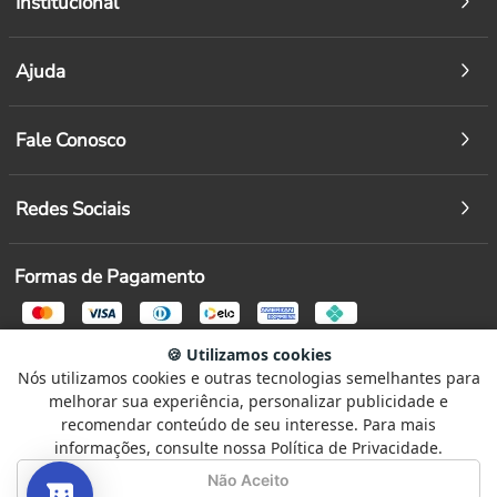
Institucional
Ajuda
Fale Conosco
Redes Sociais
Formas de Pagamento
Segurança
🍪 Utilizamos cookies
Nós utilizamos cookies e outras tecnologias semelhantes para
Selecione
Como está sendo sua experiência?
melhorar sua experiência, personalizar publicidade e
uma
recomendar conteúdo de seu interesse. Para mais
opção
informações, consulte nossa Política de Privacidade.
de
1
Não Satisfeito
Satisfeito
Não Aceito
© Copyright 2026 - Todos os direitos reservados a Paulo Escariz LTDA
a