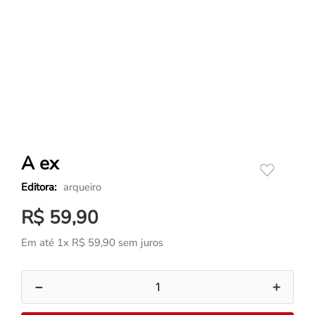
A ex
arqueiro
R$
59
,
90
Em até
1
x
R$
59
,
90
sem juros
－
＋