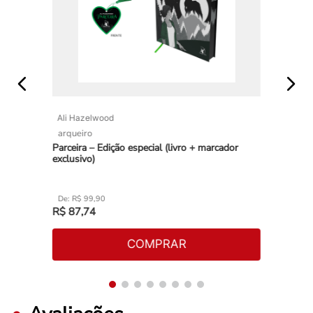
Ali Hazelwood
arqueiro
Parceira – Edição especial (livro + marcador
exclusivo)
R$
99
,
90
R$
87
,
74
COMPRAR