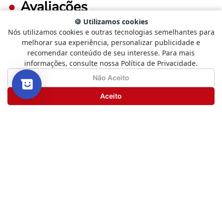
Avaliações
🍪 Utilizamos cookies
Nós utilizamos cookies e outras tecnologias semelhantes para
Selecione
Como está sendo sua experiência?
0%
melhorar sua experiência, personalizar publicidade e
5 estrelas
uma
recomendar conteúdo de seu interesse. Para mais
opção
informações, consulte nossa Política de Privacidade.
0%
de
4 estrelas
1
Não Satisfeito
Satisfeito
Não Aceito
a
0%
3 estrelas
5
Seguinte
Aceito
,
0%
2 estrelas
com
1
0%
1 estrela
sendo
Não
Satisfeito
e
FAÇA LOGIN PARA ESCREVER UMA AVALIAÇÃO.
5
sendo
Satisfeito
Mais recentes
Todos